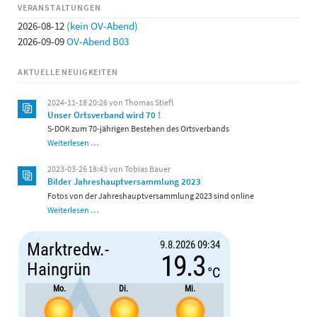
VERANSTALTUNGEN
2026-08-12
(kein OV-Abend)
2026-09-09
OV-Abend B03
AKTUELLE NEUIGKEITEN
2024-11-18 20:26
von Thomas Stiefl
Unser Ortsverband wird 70 !
S-DOK zum 70-jährigen Bestehen des Ortsverbands
Unser
Weiterlesen …
Ortsverband
wird
2023-03-26 18:43
von Tobias Bauer
70
Bilder Jahreshauptversammlung 2023
!
Fotos von der Jahreshauptversammlung 2023 sind online
Bilder
Weiterlesen …
Jahreshauptversammlung
2023