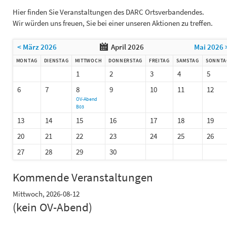
Hier finden Sie Veranstaltungen des DARC Ortsverbandendes.
Wir würden uns freuen, Sie bei einer unseren Aktionen zu treffen.
< März 2026
April 2026
Mai 2026 
MONTAG
DIENSTAG
MITTWOCH
DONNERSTAG
FREITAG
SAMSTAG
SONNTA
1
2
3
4
5
6
7
8
9
10
11
12
OV-Abend
B03
13
14
15
16
17
18
19
20
21
22
23
24
25
26
27
28
29
30
Kommende Veranstaltungen
Mittwoch,
2026-08-12
(kein OV-Abend)